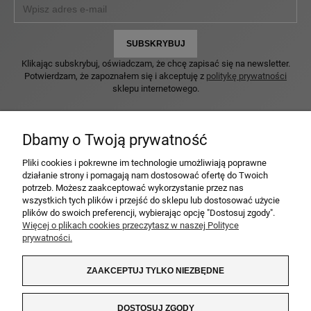
SUBSKRYBUJ
Klikając subskrybuj, oświadczam, że chcę zapisać się na newsletter.
Potwierdzam, że zapoznałem się i akceptuję z
politykę prywatności
sklepu internetowego.
Dbamy o Twoją prywatność
Pliki cookies i pokrewne im technologie umożliwiają poprawne
MOJE KONTO
działanie strony i pomagają nam dostosować ofertę do Twoich
potrzeb. Możesz zaakceptować wykorzystanie przez nas
wszystkich tych plików i przejść do sklepu lub dostosować użycie
PŁATNOŚCI I DOSTAWA
plików do swoich preferencji, wybierając opcję "Dostosuj zgody".
Więcej o plikach cookies przeczytasz w naszej Polityce
KOLEKCJE PRODUKTÓW
prywatności.
INFORMACJE
ZAAKCEPTUJ TYLKO NIEZBĘDNE
DOSTOSUJ ZGODY