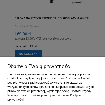
OSŁONA NA STATYW STRONG TRICOLOR BLACK & WHITE
Producent:
Fodero
169,00 zł
zawiera 23.00% VAT, bez kosztów dostawy
Cena netto:
137,40 zł
DO KOSZYKA
Dbamy o Twoją prywatność
Pliki cookies i pokrewne im technologie umożliwiają poprawne
MOJE KONTO
działanie strony i pomagają nam dostosować ofertę do Twoich
potrzeb. Możesz zaakceptować wykorzystanie przez nas
wszystkich tych plików i przejść do sklepu lub dostosować użycie
PŁATNOŚCI I DOSTAWA
plików do swoich preferencji, wybierając opcję "Dostosuj zgody".
Więcej o plikach cookies przeczytasz w naszej Polityce
KOLEKCJE PRODUKTÓW
prywatności.