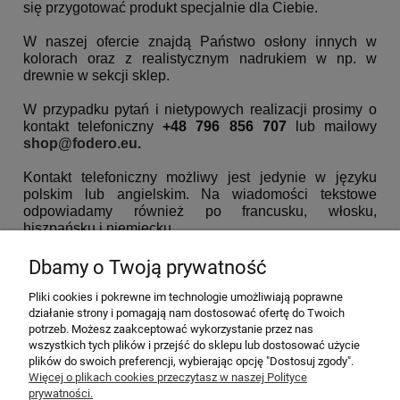
się przygotować produkt specjalnie dla Ciebie.
W naszej ofercie znajdą Państwo osłony innych w
kolorach oraz z realistycznym nadrukiem w np. w
drewnie w sekcji sklep.
W przypadku pytań i nietypowych realizacji prosimy o
kontakt telefoniczny
+48 796 856 707
lub mailowy
shop@fodero.eu
.
Kontakt telefoniczny możliwy jest jedynie w języku
polskim lub angielskim. Na wiadomości tekstowe
odpowiadamy również po francusku, włosku,
hiszpańsku i niemiecku.
Dbamy o Twoją prywatność
Pliki cookies i pokrewne im technologie umożliwiają poprawne
MOJE KONTO
działanie strony i pomagają nam dostosować ofertę do Twoich
potrzeb. Możesz zaakceptować wykorzystanie przez nas
wszystkich tych plików i przejść do sklepu lub dostosować użycie
PŁATNOŚCI I DOSTAWA
plików do swoich preferencji, wybierając opcję "Dostosuj zgody".
Więcej o plikach cookies przeczytasz w naszej Polityce
KOLEKCJE PRODUKTÓW
prywatności.