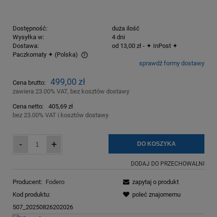
Dostępność:
duża ilość
Wysyłka w:
4 dni
Dostawa:
od 13,00 zł
- ✦ InPost ✦
Paczkomaty ✦
(Polska)
sprawdź formy dostawy
Cena nie zawiera ewentualnych kosztów płatności
499,00 zł
Cena brutto:
zawiera 23.00% VAT, bez kosztów dostawy
Cena netto:
405,69 zł
bez 23.00% VAT i kosztów dostawy
-
+
DO KOSZYKA
DODAJ DO PRZECHOWALNI
Producent:
Fodero
zapytaj o produkt
Kod produktu:
poleć znajomemu
507_20250826202026