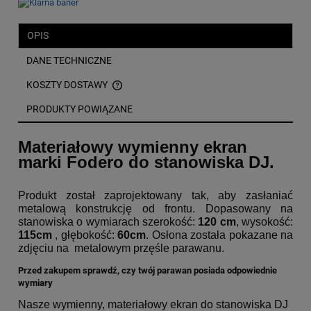
OPIS
DANE TECHNICZNE
KOSZTY DOSTAWY
CENA NIE ZAWIERA EWENTUALNYCH KOSZTÓW PŁATNOŚCI
PRODUKTY POWIĄZANE
Materiałowy wymienny ekran
marki Fodero do stanowiska DJ.
Produkt został zaprojektowany tak, aby zasłaniać
metalową konstrukcję od frontu. Dopasowany na
stanowiska o wymiarach szerokość:
120 cm
, wysokość:
115cm
, głębokość:
60cm
. Osłona została pokazane na
zdjęciu na metalowym przęśle parawanu.
Przed zakupem sprawdź, czy twój parawan posiada odpowiednie
wymiary
Nasze wymienny, materiałowy ekran do stanowiska DJ